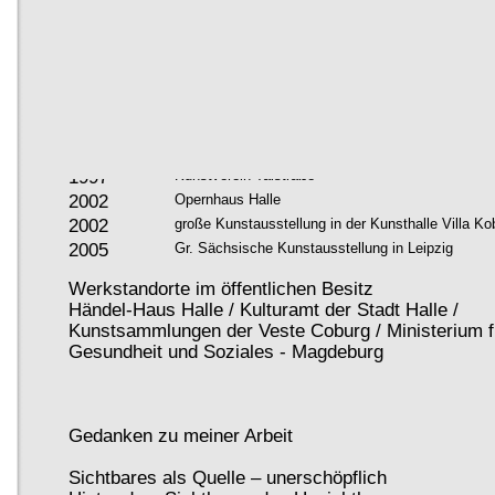
2000
Galerie Marktschlösschen Halle
2001
Galerie im Neuen Theater Halle
2008
Galerie Kunst im Keller Halle
2013
Galerie Stelzer & Zaglmeier Halle
2015
Galerie KunstLandschaft Halle
Ausstellungsbeteiligungen (Auswahl)
1994
2. Landeskunstschau S.-Anhalt
1997
Kunstverein Talstraße
2002
Opernhaus Halle
2002
große Kunstausstellung in der Kunsthalle Villa Ko
2005
Gr. Sächsische Kunstausstellung in Leipzig
Werkstandorte im öffentlichen Besitz
Händel-Haus Halle / Kulturamt der Stadt Halle /
Kunstsammlungen der Veste Coburg / Ministerium fü
Gesundheit und Soziales - Magdeburg
Gedanken zu meiner Arbeit
Sichtbares als Quelle – unerschöpflich