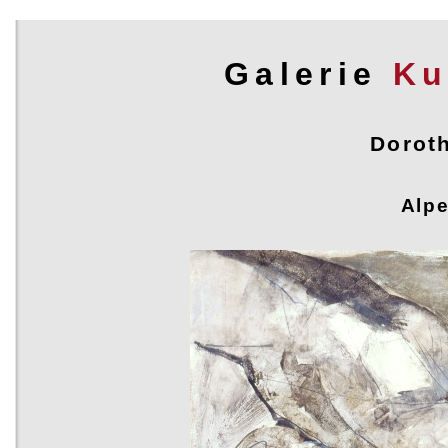
Galerie
Ku
Dorot
Dorothea Fuhrmann
Alp