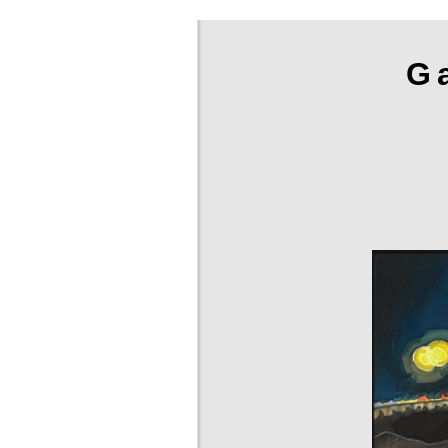
G
Sabine Böhm