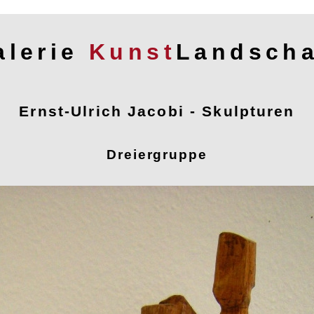
alerie
Kunst
Landscha
Ernst-Ulrich Jacobi - Skulpturen
obi - Skulpturen
Dreiergruppe
i
Ausstellungen
Künstler
Ansprechpartner
Partner
Kontakt
Impre
Diese Internetseite ist als Information für Interessierte angelegt.
oder Fragen zu Bildern und Künstlern bitten wir Sie, sich mit uns in Ve
Kontaktmöglichkeiten