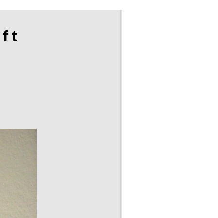
ft
ssum
KunstMessen
Datenschutz
rbindung zu setzen.