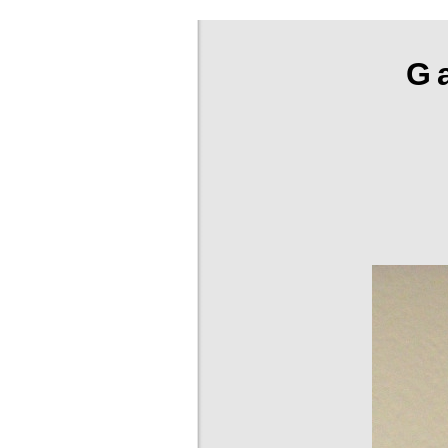
G
Ernst-Ulrich Jac
zur Künstlerseite Ernst-Ulrich Jacob
Startseite
Bei Kaufabsichten 