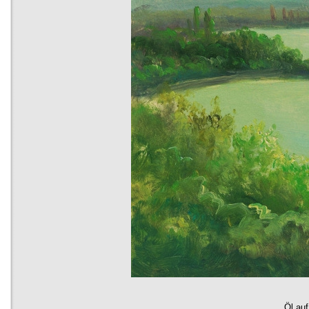
der zweiten Hälfte des 19.Jahrhunderts an Bedeutu
Weiterverarbeitung der Rohbraunkohle wurden zwi
1913 acht Brikettfabriken errichtet.
Die im Geiseltal geförderte Braunkohle wurde nicht 
Energiegewinnung genutzt, sondern diente auch als
fürchemische Prozesse und beschleunigte die Ansi
entsprechender Produktionsstätten im Raum Mers
Werke; BUNA Werke u.a)
Der umfangreiche Tagebaubetrieb zog grundlegend
im Landschaftsbild und der Siedlungsstruktur nach 
wurden Siedlungen devastiert. Insgesamt wurden 1
ganz oder teilweise überbaggert und rund 12.500 
umgesiedelt. Der Lauf der Geisel wurde viermal ver
Nach der Wiedervereinigung richteten sich die Plan
Sanierung mit dem Ziel, unter dem Namen Geiseltal
Seenkomplex ein überregionales Erholungs- und Fre
schaffen. Der Tagebaubetrieb wurde am 30. Juni 199
nachdem insgesamt 1,4 Milliarden Tonnen Braunko
und ebenso viel Abraum bewegt wurde. Durch den 
ein knapp 80m tiefes Tagebaurestloch von rund 2.6
Fläche.
Die Flutung mit Saalewasser begann nach umfangre
und Sanierungsarbeiten am 30. Juni 2003 und wurd
Öl auf