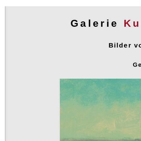
Galerie
Ku
Bilder v
Bilder vom Geiseltalsee
Ge
Geschichte des Geiseltalsees
Der Geiseltalsee ist mit fast 19 Quadratkilometern 
künstliche See in Deutschland und gehört zu den z
wassereichsten Seen in Deutschland. Er entstand 
Rekultivierungsmaßnahmen im früheren Braunkohl
Geiseltal nordöstlich von Mücheln. Die Förderung d
sich bereits für 1698 urkundlich belegen, gewann je