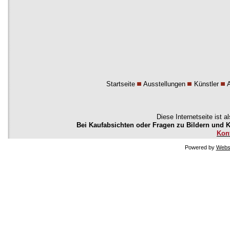
Schloss Semlow geplant.
Wir präsentieren hier eine Bildauswahl. Weitere Bild
Galerie KunstLandschaft zu besichtigen.
Zurück zur Künstlerseite Steffen Gröbner
Startseite
Ausstellungen
Künstler
Diese Internetseite ist a
Bei Kaufabsichten oder Fragen zu Bildern und Kü
Kon
Powered by
Websi