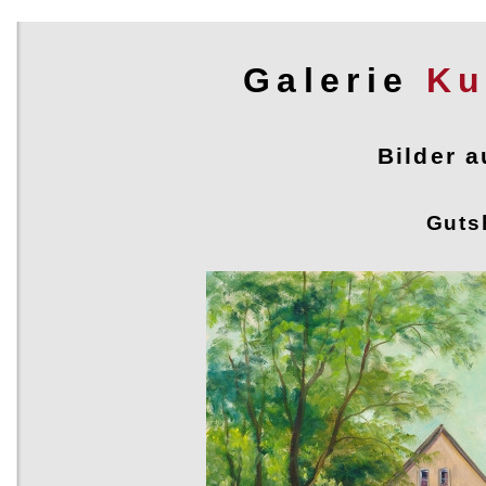
Galerie
Ku
Bilder 
Bilder aus Vorpommern
Guts
Die Landschaft zwischen Recknitz und Trebel
Der bekennende Romantiker und Landschaftsmaler 
Gröbner weilte im Sommer 2019 in der malerische
zwischen Recknitz und Trebel. Begeistert von der
Ursprünglichkeit, Stille und Harmonie dieser Landsc
eine Vielzahl von Ölbildern, Aquarellen und Zeichn
derart umfassende malerische Darstellung dieser L
ihren Dörfern und Städtchen durch einen einzelnen K
ein Novum.