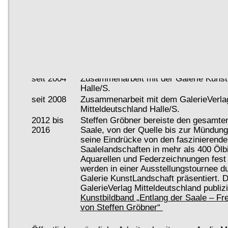
Aufgenommen im: "Allgemeinen Lexik
Kunstschaffenden in der bildenden und 
des ausgehenden XX. Jh." von A. A. Z
unter Reg.Nr.:82428. Ab 2004
seit 2004
als freischaffender Künstler tätig. Sch
Historienbild "20-Jahre Grenzöffnung" 
Museum Ellrich/Südharz.
seit 2004
Zusammenarbeit mit der Galerie Kuns
Halle/S.
seit 2008
Zusammenarbeit mit dem GalerieVerla
Mitteldeutschland Halle/S.
2012 bis
Steffen Gröbner bereiste den gesamten
2016
Saale, von der Quelle bis zur Mündung,
seine Eindrücke von den faszinierende
Saalelandschaften in mehr als 400 Ölbi
Aquarellen und Federzeichnungen fest 
werden in einer Ausstellungstournee d
Galerie KunstLandschaft präsentiert. 
GalerieVerlag Mitteldeutschland publizi
Kunstbildband „Entlang der Saale – Fre
von Steffen Gröbner“