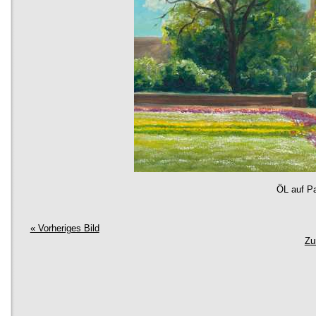
1974
in Dresden geboren
1991 bis
Lehre als Porzellanmaler in der Meißn
1995
Porzellanmanufaktur und künstlerische
der Zeichenschule der Meißner Manufa
der Jugendkunstschule Meißen
Ab 1992
Ausbildung in der Malerei bei den ak
Malern Manfred Wünsche und Heinz Löf
Meißen. In der Druckgrafik Atelierschü
akademischen Maler Ulrich Jungerman
Hinwendung zur romantisch geprägten
Freilichtmalerei.
1996 bis
in der Meißner Porzellanmanufaktur, A
ÖL auf Pa
2003
Aquatinta tätig Buchillustrationen u. A
zur Geschichte der Stadt Oederan 119
1 bis 4) und in der "Ortschronik - 650-
« Vorheriges Bild
Zu
Weinböhla" 2000. Schuf das Leitlogo z
Jahrfeier Weinböhlas im Jahr 2000
2000
Vollendung des von O. Schöne begon
Wandbildes "Wartturm Weinböhla" für
Weinböhla. 2001 entsteht das zweite 
"Moltketurm".