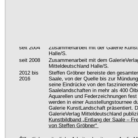
Aufgenommen im: "Allgemeinen Lexik
Kunstschaffenden in der bildenden und 
des ausgehenden XX. Jh." von A. A. Z
unter Reg.Nr.:82428. Ab 2004
seit 2004
als freischaffender Künstler tätig. Sch
Historienbild "20-Jahre Grenzöffnung" 
Museum Ellrich/Südharz.
seit 2004
Zusammenarbeit mit der Galerie Kuns
Halle/S.
seit 2008
Zusammenarbeit mit dem GalerieVerla
Mitteldeutschland Halle/S.
2012 bis
Steffen Gröbner bereiste den gesamten
2016
Saale, von der Quelle bis zur Mündung,
seine Eindrücke von den faszinierende
Saalelandschaften in mehr als 400 Ölbi
Aquarellen und Federzeichnungen fest 
werden in einer Ausstellungstournee d
Galerie KunstLandschaft präsentiert. 
GalerieVerlag Mitteldeutschland publizi
Kunstbildband „Entlang der Saale – Fre
von Steffen Gröbner“