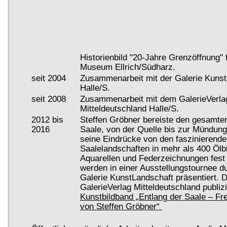
Aufgenommen im: "Allgemeinen Lexik
Kunstschaffenden in der bildenden und 
des ausgehenden XX. Jh." von A. A. Z
unter Reg.Nr.:82428. Ab 2004
seit 2004
als freischaffender Künstler tätig. Sch
Historienbild "20-Jahre Grenzöffnung" 
Museum Ellrich/Südharz.
seit 2004
Zusammenarbeit mit der Galerie Kuns
Halle/S.
seit 2008
Zusammenarbeit mit dem GalerieVerla
Mitteldeutschland Halle/S.
2012 bis
Steffen Gröbner bereiste den gesamten
2016
Saale, von der Quelle bis zur Mündung,
seine Eindrücke von den faszinierende
Saalelandschaften in mehr als 400 Ölbi
Aquarellen und Federzeichnungen fest 
werden in einer Ausstellungstournee d
Galerie KunstLandschaft präsentiert. 
GalerieVerlag Mitteldeutschland publizi
Kunstbildband „Entlang der Saale – Fre
von Steffen Gröbner“